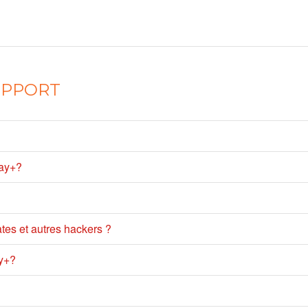
SUPPORT
Pay+?
tes et autres hackers ?
y+?