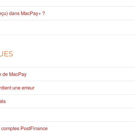
reçu) dans MacPay+ ?
UES
ion de MacPay
ntient une erreur
tés
s comptes PostFinance