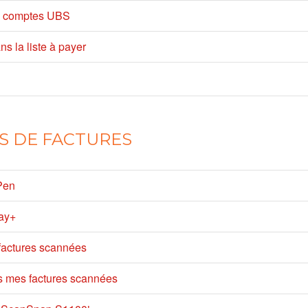
s comptes UBS
s la liste à payer
S DE FACTURES
Pen
ay+
factures scannées
s mes factures scannées