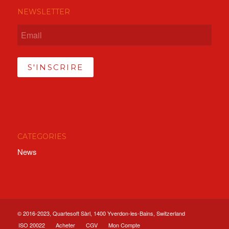
NEWSLETTER
S'INSCRIRE
CATÉGORIES
News
© 2016-2023, Quartesoft Sàrl, 1400 Yverdon-les-Bains, Switzerland
ISO 20022
Acheter
CGV
Mon Compte