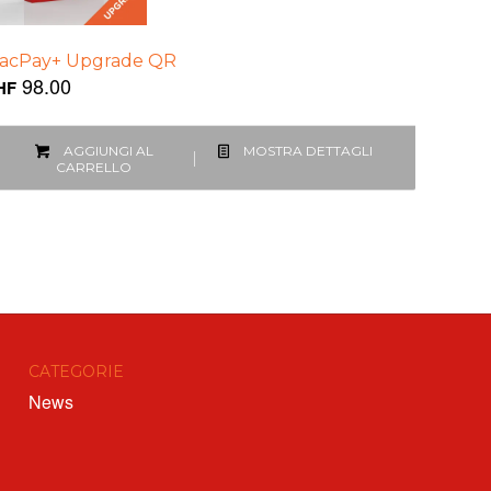
acPay+ Upgrade QR
98.00
HF
AGGIUNGI AL
MOSTRA DETTAGLI
CARRELLO
CATEGORIE
News